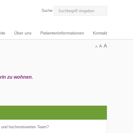
Suche
ite
Über uns
Patienteninformationen
Kontakt
A
A
A
arin zu wohnen.
n und hochmotivierten Team?