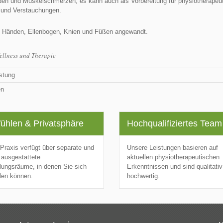
en und Muskelschmerzen, es kann auch als Vorbereitung für physiotherapeut
 und Verstauchungen.
n Händen, Ellenbogen, Knien und Füßen angewandt.
ellness und Therapie
stung
en
ühlen & Privatsphäre
Hochqualifiziertes Team
Praxis verfügt über separate und
Unsere Leistungen basieren auf
ausgestattete
aktuellen physiotherapeutischen
ungsräume, in denen Sie sich
Erkenntnissen und sind qualitativ
len können.
hochwertig.