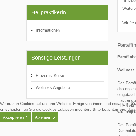
Du kenn
Weitere
Heilpraktikerin
Wir fre
Informationen
Paraffi
Sonstige Leistungen
Paraffinb
Wellness 
Präventiv-Kurse
Das Paraf
Wellness-Angebote
das angen
eingetauch
Haut und 
Wir nutzen Cookies auf unserer Website. Einige von ihnen sind essenziell fü
Durch die
entscheiden, ob Sie die Cookies zulassen möchten. Bitte beachten Sie, dass 
wird anger
Akzeptieren
Ablehnen
Das Paraf
Durchblutu