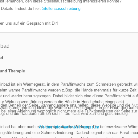
st jemanden, den diese Stellenausschreibung interessieren könnte?
 Details findest du hier:
Stellenausschreibung
uen uns auf ein Gespräch mit Dir!
nbad
ad
und Therapie
finbad ist ein Wärmegerät, in dem Paraffinwachs zum Schmelzen gebracht wir
ehm warme Paraffinwachs werden z.Bsp. die Hände mehrmals für kurze Zeit
t und wieder herausgezogen. Dabei bildet sich eine dünne Paraffinschicht auf
zur Wirkungsverstärkung werden die Hände in Handschuhe eingepackt.
r den Betrieb der Seite, während andere uns helfen, diese Website und die Nu
 Wachsummantelung bleibt die Wärme und Feuchtigkeit in der Haut, die Durch
bei einer Ablehnung womöglich nicht mehr alle Funktionalitäten der Seite zur
egt und die Hautporen öffnen sich. - Die Haut wird zart und geschmeidig.
finbad hat aber auch eine
therapeutische Wirkung
. Die tiefenwirksame Wärm
Weitere Informationen
Impressum
ngsförderung und eine Schmerzlinderung. Dadurch eignet sich das Paraffinb