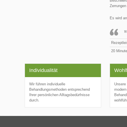
Beschwerd
Zerrungen
Es wird a
W
Rezeptlei
20 Minut
Individualität
Wohlf
Wir führen individuelle
Unsere 
Behandlungsmethoden entsprechend
modern 
Ihrer persönlichen Alltagsbedürfnisse
Behandl
durch.
wohlfüh