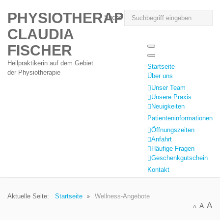
PHYSIOTHERAPIE
Suche
CLAUDIA
FISCHER
Heilpraktikerin auf dem Gebiet
Startseite
der Physiotherapie
Über uns
Unser Team
Unsere Praxis
Neuigkeiten
Patienteninformationen
Öffnungszeiten
Anfahrt
Häufige Fragen
Geschenkgutschein
Kontakt
Aktuelle Seite:
Startseite
Wellness-Angebote
A
A
A